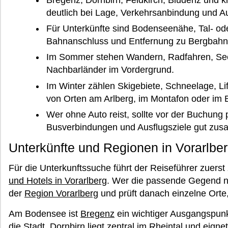
Bregenz, Dornbirn, Feldkirch, Bludenz und kl
deutlich bei Lage, Verkehrsanbindung und Au
Für Unterkünfte sind Bodenseenähe, Tal- od
Bahnanschluss und Entfernung zu Bergbahne
Im Sommer stehen Wandern, Radfahren, See,
Nachbarländer im Vordergrund.
Im Winter zählen Skigebiete, Schneelage, Lif
von Orten am Arlberg, im Montafon oder im 
Wer ohne Auto reist, sollte vor der Buchung 
Busverbindungen und Ausflugsziele gut zu
Unterkünfte und Regionen in Vorarlbe
Für die Unterkunftssuche führt der Reiseführer zuerst
und Hotels in Vorarlberg
. Wer die passende Gegend no
der
Region Vorarlberg
und prüft danach einzelne Orte,
Am Bodensee ist
Bregenz
ein wichtiger Ausgangspunk
die Stadt.
Dornbirn
liegt zentral im Rheintal und eignet