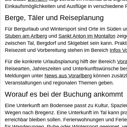
Einkaufsmöglichkeiten und Ausflüge in verschiedene
Berge, Täler und Reiseplanung
Für Bergurlaub und Wintersport sind Orte im Süden u
Stuben am Arlberg
und
Sankt Anton im Montafon
zeige
zwischen Tal, Bergdorf und Skigebiet sein kann. Prakt
Reisezeit und Vorbereitung stehen im Bereich
Infos V
Für die konkrete Urlaubsplanung hilft der Bereich
Vora
Reisearten, Jahreszeiten und Unterkunftswünsche bess
Meldungen unter
News aus Vorarlberg
können zusätzl
Veranstaltungen und regionalen Themen geben.
Worauf es bei der Buchung ankommt
Eine Unterkunft am Bodensee passt zu Kultur, Spazi
Wegen nach Bregenz. Eine Unterkunft im Tal kann pr
erreichbar bleiben sollen. Ferienwohnungen und Ferie
für Wanderungen, Ruhe oder Wintersport geeignet, v