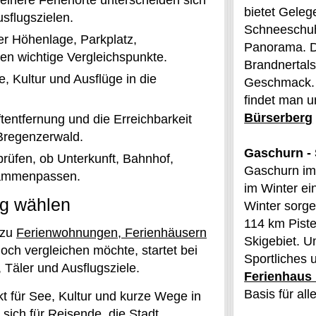
einere Ferienorte unterscheiden sich
bietet Gele
sflugszielen.
Schneeschuh
er Höhenlage, Parkplatz,
Panorama. 
n wichtige Vergleichspunkte.
Brandnertals
 Kultur und Ausflüge in die
Geschmack. 
findet man u
Bürserberg
tentfernung und die Erreichbarkeit
Bregenzerwald.
Gaschurn -
prüfen, ob Unterkunft, Bahnhof,
Gaschurn im
sammenpassen.
im Winter ei
rg wählen
Winter sorge
114 km Piste
 zu
Ferienwohnungen, Ferienhäusern
Skigebiet. 
ch vergleichen möchte, startet bei
Sportliches 
 Täler und Ausflugsziele.
Ferienhaus
Basis für all
t für See, Kultur und kurze Wege in
 sich für Reisende, die Stadt,