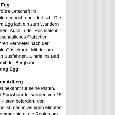
n Egg
größte Ortschaft im
ld dennoch eher dörfisch. Die
um Egg lädt ein zum Wandern
nen. Auch in der Hochsaison
beschauliches Plätzchen.
hren Vermieter nach der
d Gästekarte. Mit der arte
Busfahrten, Eintritt ins Bad
mit der Bergbahn.
ung Egg
am Arlberg
st bekannt für seine Pisten.
nd Snowboarder werden von 15
e Pisten befördert. Von
us ist man in wenigen Minuten
Sommer bietet die Region um