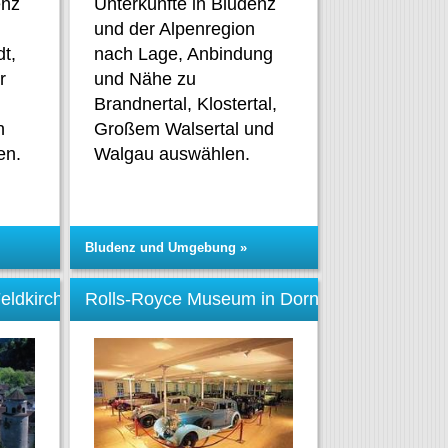
Unterkünfte in Bludenz
enz
und der Alpenregion
nach Lage, Anbindung
t,
und Nähe zu
r
Brandnertal, Klostertal,
Großem Walsertal und
n
Walgau auswählen.
en.
Bludenz und Umgebung »
eldkirch
Rolls-Royce Museum in Dornbirn