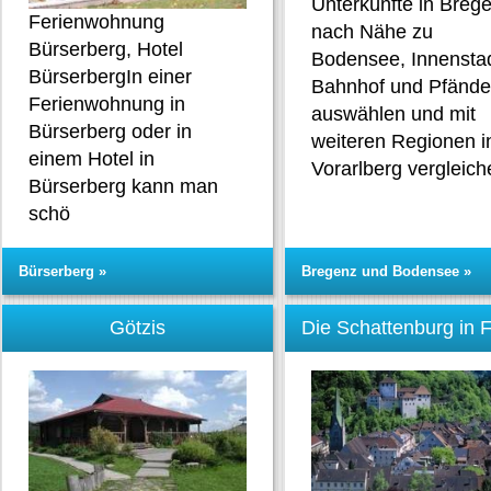
Unterkünfte in Breg
Ferienwohnung
nach Nähe zu
Bürserberg, Hotel
Bodensee, Innenstad
BürserbergIn einer
Bahnhof und Pfände
Ferienwohnung in
auswählen und mit
Bürserberg oder in
weiteren Regionen i
einem Hotel in
Vorarlberg vergleich
Bürserberg kann man
schö
Bürserberg »
Bregenz und Bodensee »
Götzis
Die Schattenburg in F