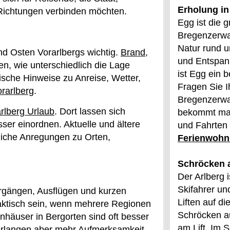
Erholung i
 Richtungen verbinden möchten.
Egg ist die 
Bregenzerwa
Natur rund 
nd Osten Vorarlbergs wichtig.
Brand
,
und Entspan
n, wie unterschiedlich die Lage
ist Egg ein 
ische Hinweise zu Anreise, Wetter,
Fragen Sie I
orarlberg
.
Bregenzerwal
rlberg Urlaub
. Dort lassen sich
bekommt man 
er einordnen. Aktuelle und ältere
und Fahrten 
iche Anregungen zu Orten,
Ferienwohn
Schröcken 
Der Arlberg i
Skifahrer u
ergängen, Ausflügen und kurzen
Liften auf di
aktisch sein, wenn mehrere Regionen
Schröcken a
nhäuser in Bergorten sind oft besser
am Lift. Im 
erlangen aber mehr Aufmerksamkeit