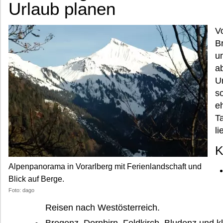
Urlaub planen
V
B
un
a
U
so
e
Ta
li
K
Alpenpanorama in Vorarlberg mit Ferienlandschaft und
Blick auf Berge.
Foto: dago
Reisen nach Westösterreich.