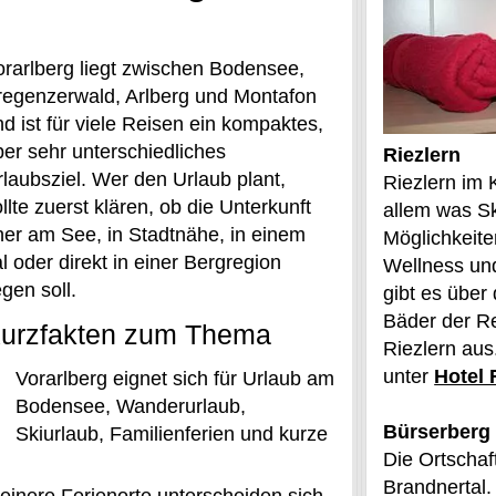
orarlberg liegt zwischen Bodensee,
regenzerwald, Arlberg und Montafon
d ist für viele Reisen ein kompaktes,
ber sehr unterschiedliches
Riezlern
rlaubsziel. Wer den Urlaub plant,
Riezlern im 
llte zuerst klären, ob die Unterkunft
allem was Sk
her am See, in Stadtnähe, in einem
Möglichkeit
l oder direkt in einer Bergregion
Wellness un
egen soll.
gibt es über 
Bäder der Re
urzfakten zum Thema
Riezlern aus
unter
Hotel 
Vorarlberg eignet sich für Urlaub am
Bodensee, Wanderurlaub,
Bürserberg 
Skiurlaub, Familienferien und kurze
Die Ortschaf
Brandnertal