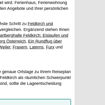
et wird. Ferienhaus, Ferienwohnung
len Angebote und Ihrer persönlichen
hste Schritt zu
Feldkirch und
vergleichen. Ergänzend stehen Ihnen
arlberghalle Feldkirch: Eislaufen und
erg Österreich
,
Ein Rundflug über
Weiler
,
Fraxern
,
Laterns
,
Furx
und
ie genaue Ortslage zu Ihrem Reiseplan
Feldkirch als räumlichen Schwerpunkt
ind, sollte die Lageentscheidung