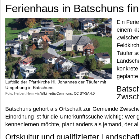
Ferienhaus in Batschuns fi
Ein Feri
einem kl
Zwischen
Feldkirch
Täufer so
Landscha
konkrete
geplante
Luftbild der Pfarrkirche Hl. Johannes der Täufer mit
Batsc
Umgebung in Batschuns.
Foto: Herbert Heim via
Wikimedia Commons
,
CC BY-SA 4.0
Zwisc
Batschuns gehört als Ortschaft zur Gemeinde Zwische
Einordnung ist für die Unterkunftssuche wichtig: Wer 
kennenlernen möchte, plant anders als jemand, der a
Ortskultur und qualifizierter Landscha