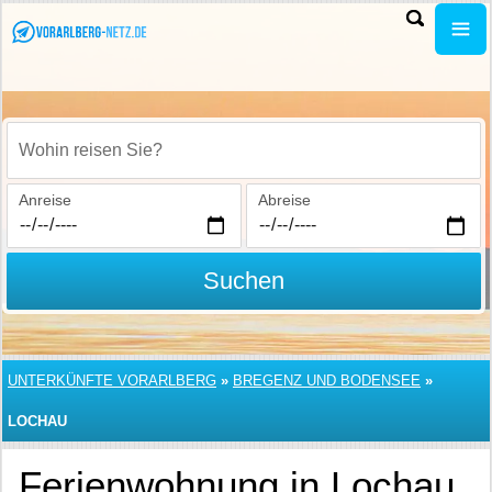
Wohin reisen Sie?
Anreise
Abreise
Suchen
UNTERKÜNFTE VORARLBERG
»
BREGENZ UND BODENSEE
»
LOCHAU
Ferienwohnung in Lochau