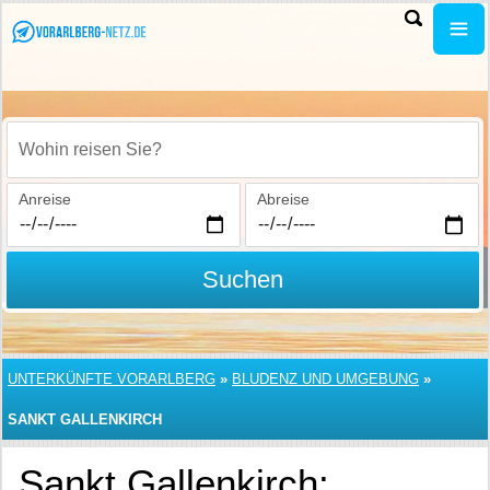
Wohin reisen Sie?
Anreise
Abreise
Suchen
UNTERKÜNFTE VORARLBERG
»
BLUDENZ UND UMGEBUNG
»
SANKT GALLENKIRCH
Sankt Gallenkirch: