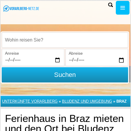
Wohin reisen Sie?
Anreise
Abreise
Suchen
UNTERKÜNFTE VORARLBERG
»
BLUDENZ UND UMGEBUNG
»
BRAZ
Ferienhaus in Braz mieten
und den Ort bei Bludenz