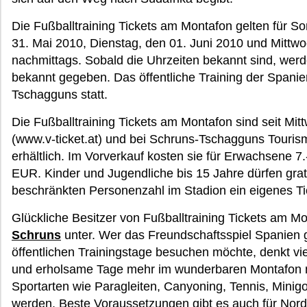
Die Fußballtraining Tickets am Montafon gelten für S
31. Mai 2010, Dienstag, den 01. Juni 2010 und Mittwoc
nachmittags. Sobald die Uhrzeiten bekannt sind, wer
bekannt gegeben. Das öffentliche Training der Spanie
Tschagguns statt.
Die Fußballtraining Tickets am Montafon sind seit Mit
(www.v-ticket.at) und bei Schruns-Tschagguns Touri
erhältlich. Im Vorverkauf kosten sie für Erwachsene 
EUR. Kinder und Jugendliche bis 15 Jahre dürfen grat
beschränkten Personenzahl im Stadion ein eigenes Ti
Glückliche Besitzer von Fußballtraining Tickets am
Schruns
unter. Wer das Freundschaftsspiel Spanien 
öffentlichen Trainingstage besuchen möchte, denkt vie
und erholsame Tage mehr im wunderbaren Montafon 
Sportarten wie Paragleiten, Canyoning, Tennis, Minigo
werden. Beste Voraussetzungen gibt es auch für Nor