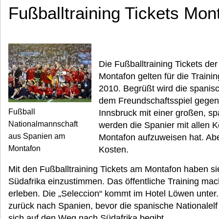
Fußballtraining Tickets Mon
Die Fußballtraining Tickets d
Montafon gelten für die Traini
2010. Begrüßt wird die spanis
dem Freundschaftsspiel gegen 
Fußball
Innsbruck mit einer großen, s
Nationalmannschaft
werden die Spanier mit allen K
aus Spanien am
Montafon aufzuweisen hat. Ab
Montafon
Kosten.
Mit den Fußballtraining Tickets am Montafon haben sie
Südafrika einzustimmen. Das öffentliche Training mach
erleben. Die „Seleccion“ kommt im Hotel Löwen unter
zurück nach Spanien, bevor die spanische Nationalel
sich auf den Weg nach Südafrika begibt.