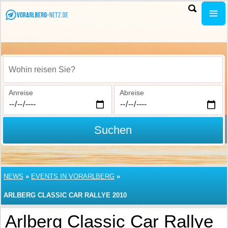
Wohin reisen Sie?
Anreise
Abreise
Suchen
NEWS
»
EVENTS IN VORARLBERG
»
ARLBERG CLASSIC CAR RALLYE 2010
Arlberg Classic Car Rallye