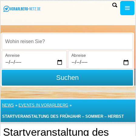
Wohin reisen Sie?
Anreise
Abreise
Suchen
NEWS
»
EVENTS IN VORARLBERG
»
STARTVERANSTALTUNG DES FRÜHJAHR – SOMMER – HERBST
PROGRAMMS 2008
Startveranstaltung des